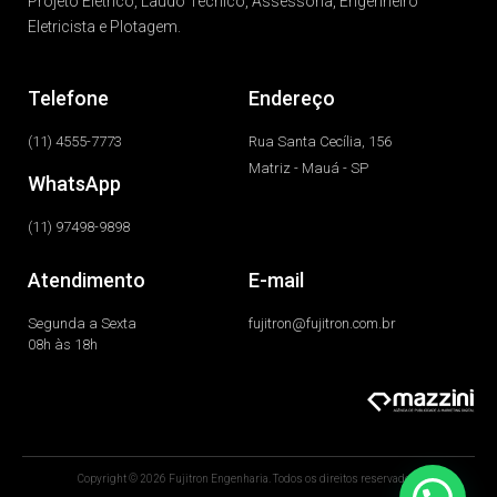
Projeto Elétrico, Laudo Técnico, Assessoria, Engenheiro
Eletricista e Plotagem.
Telefone
Endereço
(11) 4555-7773
Rua Santa Cecília, 156
Matriz - Mauá - SP
WhatsApp
(11) 97498-9898
Atendimento
E-mail
Segunda a Sexta
fujitron@fujitron.com.br
08h às 18h
Copyright © 2026 Fujitron Engenharia. Todos os direitos reservados.